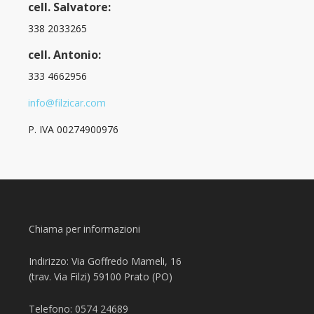
cell. Salvatore:
338 2033265
cell. Antonio:
333 4662956
info@filzicar.com
P. IVA 00274900976
Chiama per informazioni
Indirizzo: Via Goffredo Mameli, 16
(trav. Via Filzi) 59100 Prato (PO)
Telefono: 0574 24689