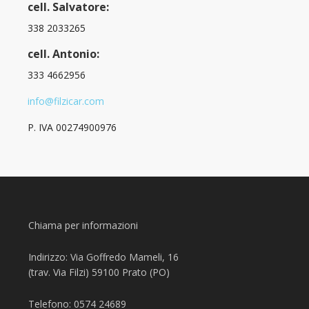
cell. Salvatore:
338 2033265
cell. Antonio:
333 4662956
info@filzicar.com
P. IVA 00274900976
Chiama per informazioni
Indirizzo: Via Goffredo Mameli, 16
(trav. Via Filzi) 59100 Prato (PO)
Telefono: 0574 24689