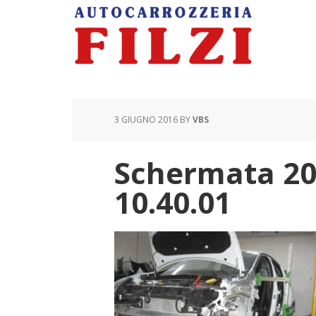
3 GIUGNO 2016
BY
VBS
Schermata 201
10.40.01