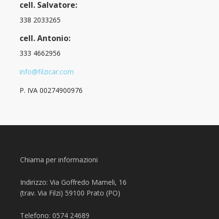
cell. Salvatore:
338 2033265
cell. Antonio:
333 4662956
info@filzicar.com
P. IVA 00274900976
Chiama per informazioni
Indirizzo: Via Goffredo Mameli, 16
(trav. Via Filzi) 59100 Prato (PO)
Telefono: 0574 24689